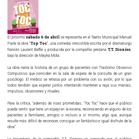
sábado
6 de abril
El próximo
se representa en el Teatro Municipal Manuel
Top Toc
Fraile la obra “
”, una comedia irresistible escrita por el dramaturgo
T.T. Dioniso
francés Laurent Baffie y producida por la compañía jerezana
,
bajo la dirección de Mayka Mota.
La obra narra la historia de un grupo de pacientes con Trastorno Obsesivo
Compulsivo que coinciden en la sala de espera de la consulta de un gran
psicólogo. El médico se retrasa por un problema con su avión, por lo que
todos tendrán que esperar juntos intentando mantener a raya sus manías,
impulsos, obsesiones y rituales.
Para la crítica, “además de risas prometidas, “Toc Toc” hace que el público
pueda sentir que tiene un espejo en la escena, reconociendo en alguno de los
pacientes a familiares, amigos o incluso a sí mismo, algo que, aunque
resulte más difícil de reconocer, consigue un fantástico e igual disfrute de la
obra”.
La trayectoria de la compañía T.T. Dioniso es conocida por el público