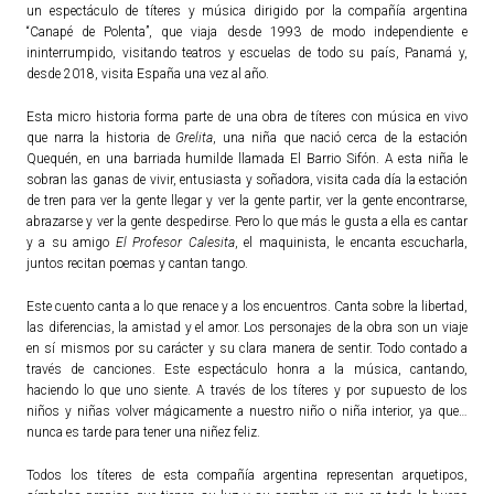
un espectáculo de títeres y música dirigido por la compañía argentina
“Canapé de Polenta”, que viaja desde 1993 de modo independiente e
ininterrumpido, visitando teatros y escuelas de todo su país, Panamá y,
desde 2018, visita España una vez al año.
Esta micro historia forma parte de una obra de títeres con música en vivo
que narra la historia de
Grelita
, una niña que nació cerca de la estación
Quequén, en una barriada humilde llamada El Barrio Sifón. A esta niña le
sobran las ganas de vivir, entusiasta y soñadora, visita cada día la estación
de tren para ver la gente llegar y ver la gente partir, ver la gente encontrarse,
abrazarse y ver la gente despedirse. Pero lo que más le gusta a ella es cantar
y a su amigo
El Profesor Calesita
, el maquinista, le encanta escucharla,
juntos recitan poemas y cantan tango.
Este cuento canta a lo que renace y a los encuentros. Canta sobre la libertad,
las diferencias, la amistad y el amor. Los personajes de la obra son un viaje
en sí mismos por su carácter y su clara manera de sentir. Todo contado a
través de canciones. Este espectáculo honra a la música, cantando,
haciendo lo que uno siente. A través de los títeres y por supuesto de los
niños y niñas volver mágicamente a nuestro niño o niña interior, ya que…
nunca es tarde para tener una niñez feliz.
Todos los títeres de esta compañía argentina representan arquetipos,