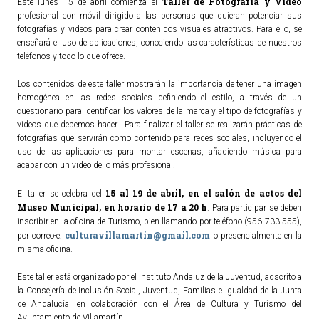
Taller de Fotografía y Video
Este lunes 15 de abril comienza el
profesional con móvil dirigido a las personas que quieran potenciar sus
fotografías y videos para crear contenidos visuales atractivos. Para ello, se
enseñará el uso de aplicaciones, conociendo las características de nuestros
teléfonos y todo lo que ofrece.
Los contenidos de este taller mostrarán la importancia de tener una imagen
homogénea en las redes sociales definiendo el estilo, a través de un
cuestionario para identificar los valores de la marca y el tipo de fotografías y
videos que debemos hacer. Para finalizar el taller se realizarán prácticas de
fotografías que servirán como contenido para redes sociales, incluyendo el
uso de las aplicaciones para montar escenas, añadiendo música para
acabar con un video de lo más profesional.
15 al 19 de abril, en el salón de actos del
El taller se celebra del
Museo Municipal, en horario de 17 a 20 h
. Para participar se deben
inscribir en la oficina de Turismo, bien llamando por teléfono (956 733 555),
culturavillamartin@gmail.com
por correo-e:
o presencialmente en la
misma oficina.
Este taller está organizado por el Instituto Andaluz de la Juventud, adscrito a
la Consejería de Inclusión Social, Juventud, Familias e Igualdad de la Junta
de Andalucía, en colaboración con el Área de Cultura y Turismo del
Ayuntamiento de Villamartín.