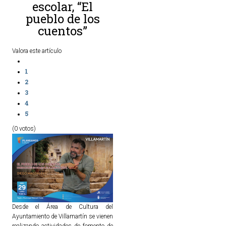
escolar, “El
pueblo de los
cuentos”
Valora este artículo
1
2
3
4
5
(0 votos)
Desde el Área de Cultura del
Ayuntamiento de Villamartín se vienen
realizando actividades de fomento de