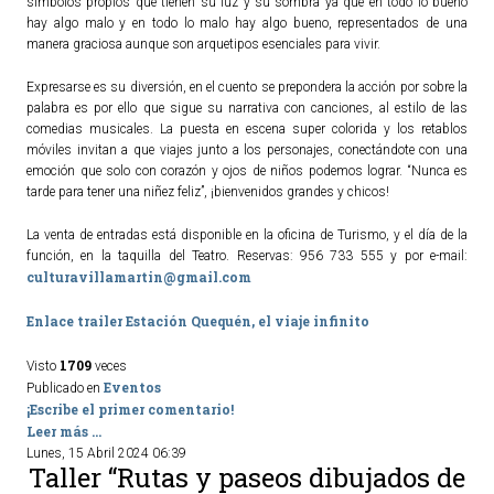
símbolos propios que tienen su luz y su sombra ya que en todo lo bueno
hay algo malo y en todo lo malo hay algo bueno, representados de una
manera graciosa aunque son arquetipos esenciales para vivir.
Expresarse es su diversión, en el cuento se prepondera la acción por sobre la
palabra es por ello que sigue su narrativa con canciones, al estilo de las
comedias musicales. La puesta en escena super colorida y los retablos
móviles invitan a que viajes junto a los personajes, conectándote con una
emoción que solo con corazón y ojos de niños podemos lograr. “Nunca es
tarde para tener una niñez feliz”, ¡bienvenidos grandes y chicos!
La venta de entradas está disponible en la oficina de Turismo, y el día de la
función, en la taquilla del Teatro. Reservas: 956 733 555 y por e-mail:
culturavillamartin@gmail.com
Enlace trailer Estación Quequén, el viaje infinito
1709
Visto
veces
Eventos
Publicado en
¡Escribe el primer comentario!
Leer más ...
Lunes, 15 Abril 2024 06:39
Taller “Rutas y paseos dibujados de