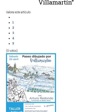
Villamartín”
Valora este artículo
1
2
3
4
5
(0 votos)