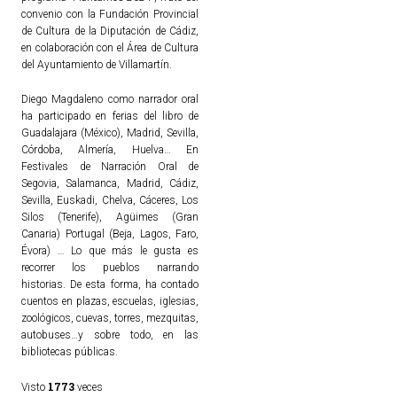
convenio con la Fundación Provincial
de Cultura de la Diputación de Cádiz,
en colaboración con el Área de Cultura
del Ayuntamiento de Villamartín.
Diego Magdaleno como narrador oral
ha participado en ferias del libro de
Guadalajara (México), Madrid, Sevilla,
Córdoba, Almería, Huelva… En
Festivales de Narración Oral de
Segovia, Salamanca, Madrid, Cádiz,
Sevilla, Euskadi, Chelva, Cáceres, Los
Silos (Tenerife), Agüimes (Gran
Canaria) Portugal (Beja, Lagos, Faro,
Évora) … Lo que más le gusta es
recorrer los pueblos narrando
historias. De esta forma, ha contado
cuentos en plazas, escuelas, iglesias,
zoológicos, cuevas, torres, mezquitas,
autobuses…y sobre todo, en las
bibliotecas públicas.
1773
Visto
veces