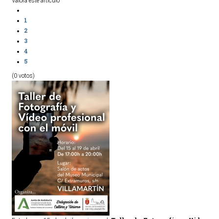
Valora este artículo
1
2
3
4
5
(0 votos)