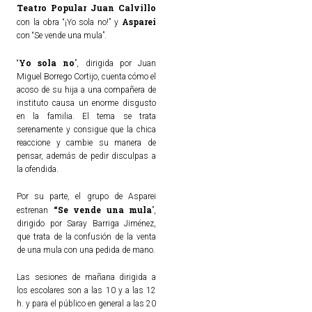
Teatro Popular Juan Calvillo
Asparei
con la obra “¡Yo sola no!” y
TURISMO
con “Se vende una mula”.
Yo sola no
Historia
“
”, dirigida por Juan
Miguel Borrego Cortijo, cuenta cómo el
Qué ver
acoso de su hija a una compañera de
instituto causa un enorme disgusto
Fiestas
en la familia. El tema se trata
Gastronomía
serenamente y consigue que la chica
reaccione y cambie su manera de
Dónde dormir
pensar, además de pedir disculpas a
Dónde comer
la ofendida.
Artesanía
Por su parte, el grupo de Asparei
“Se vende una mula
Entorno
estrenan
”,
dirigido por Saray Barriga Jiménez,
Callejero
que trata de la confusión de la venta
de una mula con una pedida de mano.
HORARIOS
Las sesiones de mañana dirigida a
los escolares son a las 10 y a las 12
PUBLICACIONES
h. y para el público en general a las 20