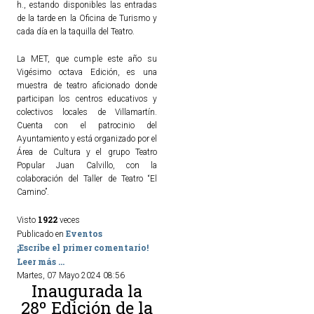
h., estando disponibles las entradas
de la tarde en la Oficina de Turismo y
ACTUALIDAD
cada día en la taquilla del Teatro.
Noticias
La MET, que cumple este año su
Vigésimo octava Edición, es una
Agenda
muestra de teatro aficionado donde
participan los centros educativos y
colectivos locales de Villamartín.
Cuenta con el patrocinio del
Ayuntamiento y está organizado por el
Área de Cultura y el grupo Teatro
Popular Juan Calvillo, con la
colaboración del Taller de Teatro “El
Camino”.
1922
Visto
veces
Eventos
Publicado en
¡Escribe el primer comentario!
Leer más ...
Martes, 07 Mayo 2024 08:56
Inaugurada la
28º Edición de la