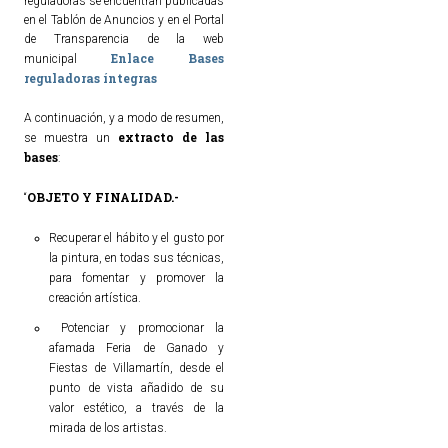
reguladoras se encuentran publicadas
en el Tablón de Anuncios y en el Portal
de Transparencia de la web
Enlace Bases
municipal
reguladoras íntegras
A continuación, y a modo de resumen,
extracto de las
se muestra un
bases
:
OBJETO Y FINALIDAD.-
“
Recuperar el hábito y el gusto por
la pintura, en todas sus técnicas,
para fomentar y promover la
creación artística.
Potenciar y promocionar la
afamada Feria de Ganado y
Fiestas de Villamartín, desde el
punto de vista añadido de su
valor estético, a través de la
mirada de los artistas.