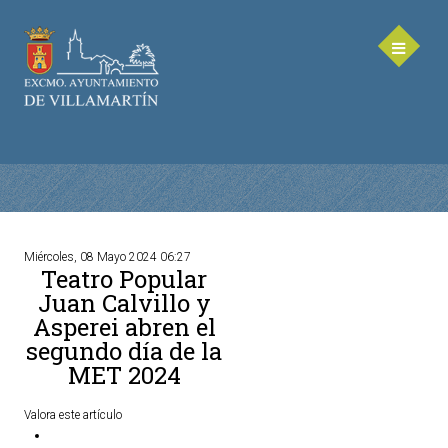
Miércoles, 08 Mayo 2024 06:27
Teatro Popular
AYUNTAMIENTO
Juan Calvillo y
Asperei abren el
Saluda de la Alcaldesa
segundo día de la
Equipo de Gobierno
MET 2024
Corporación Municipal - Legislatura 2023-2027
Delegaciones Municipales
Valora este artículo
Teléfonos de contacto