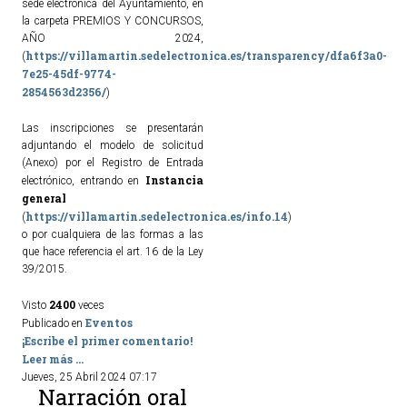
sede electrónica del Ayuntamiento, en
la carpeta PREMIOS Y CONCURSOS,
AÑO 2024,
https://villamartin.sedelectronica.es/transparency/dfa6f3a0-
(
7e25-45df-9774-
2854563d2356/
)
Las inscripciones se presentarán
adjuntando el modelo de solicitud
(Anexo) por el Registro de Entrada
Instancia
electrónico, entrando en
general
https://villamartin.sedelectronica.es/info.14
(
)
o por cualquiera de las formas a las
que hace referencia el art. 16 de la Ley
39/2015.
2400
Visto
veces
Eventos
Publicado en
¡Escribe el primer comentario!
Leer más ...
Jueves, 25 Abril 2024 07:17
Narración oral