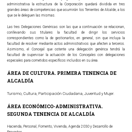
administrativa la estructura de la Corporación quedará dividida en tres
Ordenanzas Municipales
grandes áreas de competencias que asumirán los Tenientes de Alcalde, a los
que se le deleguen las mismas.
Servicios Municipales
Accesibilidad
Las tres Delegaciones Genéricas son las que a continuación se relacionan,
conllevando sus titulares la facultad de dirigir los servicios
SERVICIOS
correspondientes como la de gestionarlos, en general, sin que incluya la
facultad de resolver mediante actos administrativos que afecten a terceros.
Asimismo, el Concejal que ostente una delegación genérica tendrá la
Salud
facultad de supervisar la actuación de los Concejales con delegaciones
especiales para cometidos específicos incluidos en su área.
Educación
Deportes
ÁREA DE CULTURA. PRIMERA TENENCIA DE
Centros Sociales y Asistenciales
ALCALDÍA
Medio Ambiente
Turismo, Cultura, Participación Ciudadana, Juventud y Mujer.
Transportes
Empleo y Seguridad Social
ÁREA ECONÓMICO-ADMINISTRATIVA.
SEGUNDA TENENCIA DE ALCALDÍA
Seguridad
Servicios Comarcales
Hacienda, Personal, Fomento, Vivienda, Agenda 2030 y Desarrollo de
Servicios Provinciales