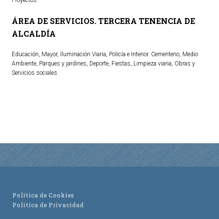
Proyectos.
ÁREA DE SERVICIOS. TERCERA TENENCIA DE
TURISMO
ALCALDÍA
Historia
Educación, Mayor, Iluminación Viaria, Policía e Interior. Cementerio, Medio
Qué ver
Ambiente, Parques y jardines, Deporte, Fiestas, Limpieza viaria, Obras y
Servicios sociales.
Fiestas
Gastronomía
Dónde dormir
Dónde comer
Artesanía
Entorno
Callejero
HORARIOS
Política de Cookies
Política de Privacidad
PUBLICACIONES