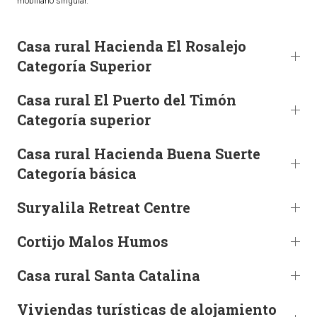
mobiliario singular.
TURISMO
Casa rural Hacienda El Rosalejo
Categoría Superior
Historia
Qué ver
Casa rural El Puerto del Timón
Fiestas
Categoría superior
Gastronomía
Dónde dormir
Casa rural Hacienda Buena Suerte
Categoría básica
Dónde comer
Artesanía
Suryalila Retreat Centre
Entorno
Callejero
Cortijo Malos Humos
HORARIOS
Casa rural Santa Catalina
PUBLICACIONES
Viviendas turísticas de alojamiento