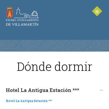
Dónde dormir
AYUNTAMIENTO
Saluda de la Alcaldesa
Equipo de Gobierno
Hotel La Antigua Estación ***
Corporación Municipal - Legislatura 2023-2027
Delegaciones Municipales
Hotel La Antigua Estación ***
Teléfonos de contacto