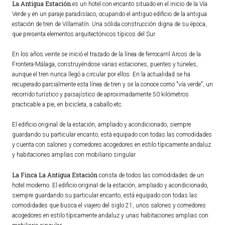
La Antigua Estación
es un hotel con encanto situado en el inicio de la Vía
Ordenanzas Municipales
Verde y en un paraje paradisíaco, ocupando el antiguo edificio de la antigua
estación de tren de Villamatín. Una sólida construcción digna de su época,
Servicios Municipales
que presenta elementos arquitectónicos típicos del Sur.
Accesibilidad
En los años veinte se inició el trazado de la línea de ferrocarril Arcos de la
Frontera-Málaga, construyéndose varias estaciones, puentes y túneles,
SERVICIOS
aunque el tren nunca llegó a circular por ellos. En la actualidad se ha
recuperado parcialmente esta línea de tren y se la conoce como "vía verde", un
Salud
recorrido turístico y paisajístico de aproximadamente 50 kilómetros
Educación
practicable a pie, en bicicleta, a caballo etc.
Deportes
El edificio original de la estación, ampliado y acondicionado, siempre
Centros Sociales y Asistenciales
guardando su particular encanto, está equipado con todas las comodidades
y cuenta con salones y comedores acogedores en estilo típicamente andaluz
Medio Ambiente
y habitaciones amplias con mobiliario singular.
Transportes
La Finca La Antigua Estación
consta de todos las comodidades de un
Empleo y Seguridad Social
hotel moderno. El edificio original de la estación, ampliado y acondicionado,
Seguridad
siempre guardando su particular encanto, está equipado con todas las
comodidades que busca el viajero del siglo 21, unos salones y comedores
Servicios Comarcales
acogedores en estilo típicamente andaluz y unas habitaciones amplias con
Servicios Provinciales