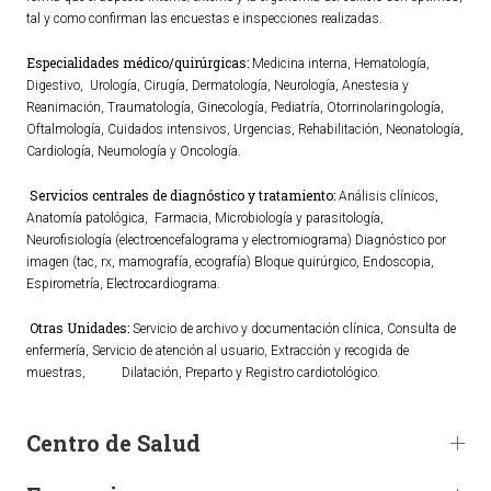
tal y como confirman las encuestas e inspecciones realizadas.
TURISMO
Especialidades médico/quirúrgicas:
Medicina interna, Hematología,
Digestivo, Urología, Cirugía, Dermatología, Neurología, Anestesia y
Historia
Reanimación, Traumatología, Ginecología, Pediatría, Otorrinolaringología,
Oftalmología, Cuidados intensivos, Urgencias, Rehabilitación, Neonatología,
Qué ver
Cardiología, Neumología y Oncología.
Fiestas
Servicios centrales de diagnóstico y tratamiento:
Análisis clínicos,
Gastronomía
Anatomía patológica, Farmacia, Microbiología y parasitología,
Dónde dormir
Neurofisiología (electroencefalograma y electromiograma) Diagnóstico por
imagen (tac, rx, mamografía, ecografía) Bloque quirúrgico, Endoscopia,
Dónde comer
Espirometría, Electrocardiograma.
Artesanía
Otras Unidades:
Servicio de archivo y documentación clínica, Consulta de
Entorno
enfermería, Servicio de atención al usuario, Extracción y recogida de
Callejero
muestras, Dilatación, Preparto y Registro cardiotológico.
HORARIOS
Centro de Salud
PUBLICACIONES