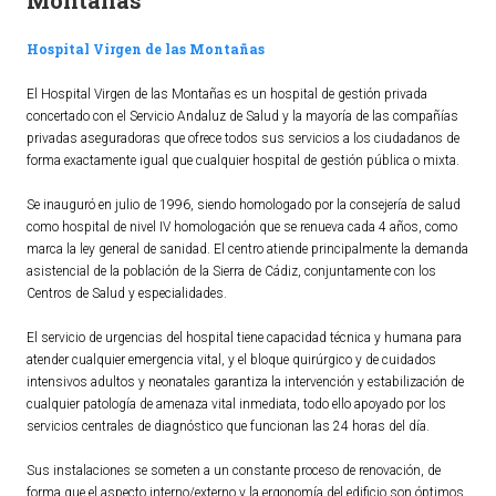
Montañas
Ordenanzas Municipales
Hospital Virgen de las Montañas
Servicios Municipales
Accesibilidad
El Hospital Virgen de las Montañas es un hospital de gestión privada
concertado con el Servicio Andaluz de Salud y la mayoría de las compañías
privadas aseguradoras que ofrece todos sus servicios a los ciudadanos de
SERVICIOS
forma exactamente igual que cualquier hospital de gestión pública o mixta.
Salud
Se inauguró en julio de 1996, siendo homologado por la consejería de salud
como hospital de nivel IV homologación que se renueva cada 4 años, como
Educación
marca la ley general de sanidad. El centro atiende principalmente la demanda
Deportes
asistencial de la población de la Sierra de Cádiz, conjuntamente con los
Centros de Salud y especialidades.
Centros Sociales y Asistenciales
Medio Ambiente
El servicio de urgencias del hospital tiene capacidad técnica y humana para
atender cualquier emergencia vital, y el bloque quirúrgico y de cuidados
Transportes
intensivos adultos y neonatales garantiza la intervención y estabilización de
Empleo y Seguridad Social
cualquier patología de amenaza vital inmediata, todo ello apoyado por los
servicios centrales de diagnóstico que funcionan las 24 horas del día.
Seguridad
Servicios Comarcales
Sus instalaciones se someten a un constante proceso de renovación, de
forma que el aspecto interno/externo y la ergonomía del edificio son óptimos,
Servicios Provinciales