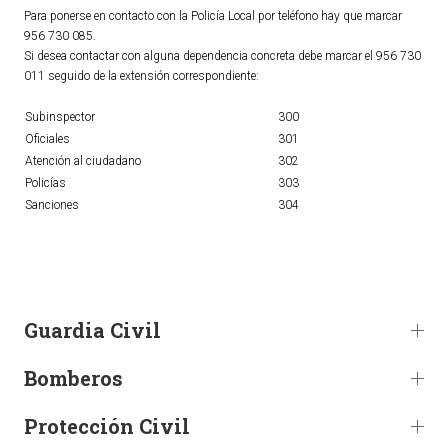
Para ponerse en contacto con la Policía Local por teléfono hay que marcar
Ordenanzas Municipales
956 730 085.
Servicios Municipales
Si desea contactar con alguna dependencia concreta debe marcar el 956 730
011 seguido de la extensión correspondiente:
Accesibilidad
Subinspector
300
SERVICIOS
Oficiales
301
Atención al ciudadano
302
Salud
Policías
303
Sanciones
304
Educación
Deportes
Centros Sociales y Asistenciales
Medio Ambiente
Guardia Civil
Transportes
Empleo y Seguridad Social
Bomberos
Seguridad
Servicios Comarcales
Protección Civil
Servicios Provinciales