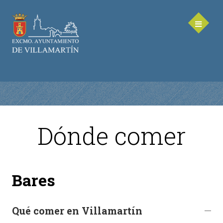
Dónde comer
AYUNTAMIENTO
Saluda de la Alcaldesa
Bares
Equipo de Gobierno
Corporación Municipal - Legislatura 2023-2027
Delegaciones Municipales
Qué comer en Villamartín
Teléfonos de contacto