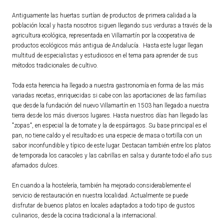
Antiguamente las huertas surtían de productos de primera calidad a la
TURISMO
población local y hasta nosotros siguen llegando sus verduras a través de la
agricultura ecológica, representada en Villamartín por la cooperativa de
Historia
productos ecológicos más antigua de Andalucía. Hasta este lugar llegan
multitud de especialistas y estudiosos en el tema para aprender de sus
Qué ver
métodos tradicionales de cultivo.
Fiestas
Toda esta herencia ha llegado a nuestra gastronomía en forma de las más
Gastronomía
variadas recetas, enriquecidas si cabe con las aportaciones de las familias
Dónde dormir
que desde la fundación del nuevo Villamartín en 1503 han llegado a nuestra
tierra desde los más diversos lugares. Hasta nuestros días han llegado las
Dónde comer
"zopas", en especial la de tomate y la de espárragos. Su base principal es el
Artesanía
pan, no tiene caldo y el resultado es una especie de masa o tortilla con un
sabor inconfundible y típico de este lugar. Destacan también entre los platos
Entorno
de temporada los caracoles y las cabrillas en salsa y durante todo el año sus
Callejero
afamados dulces.
En cuando a la hostelería, también ha mejorado considerablemente el
HORARIOS
servicio de restauración en nuestra localidad. Actualmente se puede
disfrutar de buenos platos en locales adaptados a todo tipo de gustos
PUBLICACIONES
culinarios, desde la cocina tradicional a la internacional.