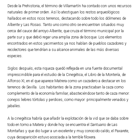
Desde la Prehistoria, el término de Villamartín ha contado con unos recursos
Ordenanzas Municipales
naturales de primer orden. Así lo atestiguan los restos arqueológicos
Servicios Municipales
hallados en estos ricos terrenos, destacando sobre todo los dólmenes de
Alberite y Las Rosas. Tanto uno como otro se encuentran situados muy
Accesibilidad
cerca del cauce del arroyo Alberite, que cruza el término municipal por la
parte sur y que debió regar una amplia zona de bosque. Los elementos
SERVICIOS
encontrados en estos yacimientos ya nos hablan de pueblos cazadores y
recolectores que tendrían a su alcance animales de las más diversas
Salud
especies.
Educación
Siglos después, esta riqueza quedó reflejada en una fuente documental
Deportes
imprescindible para el estudio de la Cinegética, el Libro de la Montería, de
Alfonso XI, en el que aparece Matrera como un cazadero a destacar en los
Centros Sociales y Asistenciales
terrenos de Sevilla. Los habitantes de la zona practicaban la caza como
Medio Ambiente
complemento de la economía familiar, abasteciéndose tanto de caza menor:
conejos liebres tórtolas y perdices, como mayor: principalmente venados y
Transportes
jabalíes.
Empleo y Seguridad Social
A la cinegética habría que añadir la explotación de la vid que se daba sobre
Seguridad
todo en torno a Matera y donde hoy se encuentra el Santuario de Las
Servicios Comarcales
Montañas y que dio lugar a un excelente y muy conocido caldo, el Paxarete,
cuya desaparición estuvo asociada a la terrible filoxera.
Servicios Provinciales