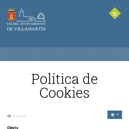
Política de
AYUNTAMIENTO
Cookies
Saluda de la Alcaldesa
Equipo de Gobierno
Corporación Municipal - Legislatura 2023-2027
Visto: 9913
Delegaciones Municipales
Teléfonos de contacto
Objeto