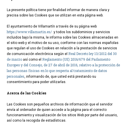
Ordenanzas Municipales
La presente política tiene por finalidad informar de manera clara y
Servicios Municipales
precisa sobre las Cookies que se utilizan en esta página web.
Accesibilidad
El ayuntamiento de Villamartín a través de su página web
https://www.villamartin.es/
y todos los subdominios y servicios
SERVICIOS
incluidos bajo la misma, le informa sobre las Cookies almacenadas en
el sitio web y el motivo de su uso, conforme con las normas españolas
que regulan el uso de Cookies en relación a la prestación de servicios
Salud
Real Decreto ley 13/2012 del 30
de comunicación electrónica según el
Educación
de marzo
Reglamento (UE) 2016/679 del Parlamento
así como el
Europeo y del Consejo, de 27 de abril de 2016, relativo a la protección de
Deportes
las personas físicas en lo que respecta al tratamiento de datos
Centros Sociales y Asistenciales
personales
, informando de, que usted está prestando su
consentimiento para poder utilizarlas.
Medio Ambiente
Transportes
Acerca de las Cookies
Empleo y Seguridad Social
Las Cookies son pequeños archivos de información que el servidor
Seguridad
envía al ordenador de quien accede a la página para el correcto
funcionamiento y visualización de los sitios Web por parte del usuario,
Servicios Comarcales
así como la recogida de estadísticas.
Servicios Provinciales