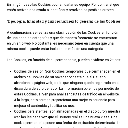
En ningún caso las Cookies podrían dañar su equipo. Por contra, el que
estén activas nos ayuda a identificar y resolver los posibles errores.
TURISMO
Tipología, finalidad y funcionamiento general de las Cookies
Historia
A continuación, se realiza una clasificación de las Cookies en función
Qué ver
de una serie de categorías y que de manera frecuente se encuentran
Fiestas
en un sitio web. No obstante, es necesario tener en cuenta que una
misma cookie puede estar incluida en más de una categoría.
Gastronomía
Las Cookies, en función de su permanencia, pueden dividirse en 2 tipos:
Dónde dormir
Dónde comer
Cookies de sesión: Son Cookies temporales que permanecen en el
archivo de Cookies de su navegador hasta que el Usuario
Artesanía
abandona la página web, por lo que ninguna queda registrada en el
Entorno
disco duro de su ordenador. La información obtenida por medio de
estas Cookies, sirven para analizar pautas de tráfico en el website.
Callejero
A la larga, esto permite proporcionar una mejor experiencia para
mejorar el contenido y facilitar su uso.
HORARIOS
Cookies persistentes: son almacenadas en el disco duro y nuestra
web las lee cada vez que el Usuario realiza una nueva visita. Una
PUBLICACIONES
cookie permanente posee una fecha de expiración determinada. La