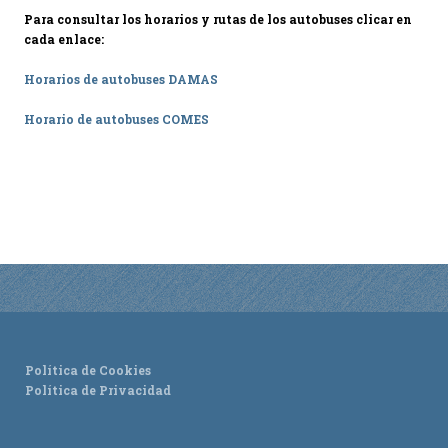
Para consultar los horarios y rutas de los autobuses clicar en
Ordenanzas Municipales
cada enlace:
Servicios Municipales
Horarios de autobuses DAMAS
Accesibilidad
Horario de autobuses COMES
SERVICIOS
Salud
Educación
Deportes
Centros Sociales y Asistenciales
Medio Ambiente
Transportes
Empleo y Seguridad Social
Política de Cookies
Seguridad
Política de Privacidad
Servicios Comarcales
Servicios Provinciales