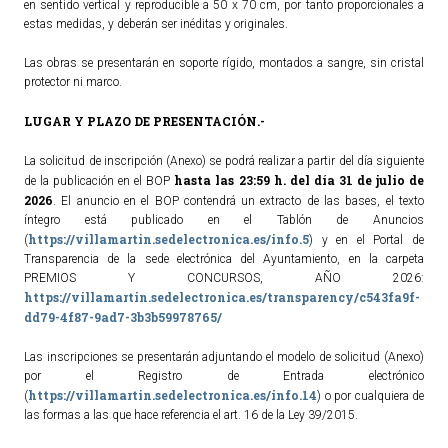
en sentido vertical y reproducible a 50 x 70 cm, por tanto proporcionales a
estas medidas, y deberán ser inéditas y originales.
Las obras se presentarán en soporte rígido, montados a sangre, sin cristal
protector ni marco.
LUGAR Y PLAZO DE PRESENTACIÓN.-
La solicitud de inscripción (Anexo) se podrá realizar a partir del día siguiente
hasta las 23:59 h. del día 31 de julio de
de la publicación en el BOP
2026
. El anuncio en el BOP contendrá un extracto de las bases, el texto
íntegro está publicado en el Tablón de Anuncios
https://villamartin.sedelectronica.es/info.5
(
) y en el Portal de
Transparencia de la sede electrónica del Ayuntamiento, en la carpeta
PREMIOS Y CONCURSOS, AÑO 2026:
https://villamartin.sedelectronica.es/transparency/c543fa9f-
dd79-4f87-9ad7-3b3b59978765/
Las inscripciones se presentarán adjuntando el modelo de solicitud (Anexo)
por el Registro de Entrada electrónico
https://villamartin.sedelectronica.es/info.14
(
) o por cualquiera de
las formas a las que hace referencia el art. 16 de la Ley 39/2015.