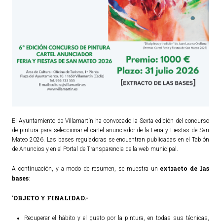
TURISMO
Historia
Qué ver
Fiestas
Gastronomía
Dónde dormir
Dónde comer
El Ayuntamiento de Villamartín ha convocado la Sexta edición del concurso
de pintura para seleccionar el cartel anunciador de la Feria y Fiestas de San
Artesanía
Mateo 2026. Las bases reguladoras se encuentran publicadas en el Tablón
Entorno
de Anuncios y en el Portal de Transparencia de la web municipal.
Callejero
extracto de las
A continuación, y a modo de resumen, se muestra un
bases
:
HORARIOS
OBJETO Y FINALIDAD.-
“
PUBLICACIONES
Recuperar el hábito y el gusto por la pintura, en todas sus técnicas,