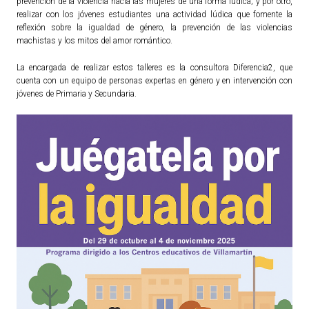
prevención de la violencia hacia las mujeres de una forma lúdica; y por otro,
realizar con los jóvenes estudiantes una actividad lúdica que fomente la
reflexión sobre la igualdad de género, la prevención de las violencias
TURISMO
machistas y los mitos del amor romántico.
Historia
La encargada de realizar estos talleres es la consultora Diferencia2, que
cuenta con un equipo de personas expertas en género y en intervención con
Qué ver
jóvenes de Primaria y Secundaria.
Fiestas
Gastronomía
Dónde dormir
Dónde comer
Artesanía
Entorno
Callejero
HORARIOS
PUBLICACIONES