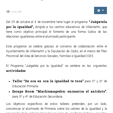
Ordenanzas Municipales
Visto: 485
Servicios Municipales
Accesibilidad
“Juégatela
Del 29 de octubre al 4 de noviembre tiene lugar el programa
por la igualdad”,
dirigido a los centros educativos de Villamartín, que
tiene como objetivo principal el fomento de una forma lúdica de las
SERVICIOS
relaciones igualitarias entre el alumnado participante.
Salud
Este programa se celebra gracias al convenio de colaboración entre el
Ayuntamiento de Villamartín y la Diputación de Cádiz, en el marco del Plan
Educación
Provincial del Área de Servicios Sociales, Familias e Igualdad 2025.
Deportes
El Programa “Juégatela por la Igualdad” se vertebra en las siguientes
Centros Sociales y Asistenciales
actividades
:
Medio Ambiente
Taller “De oca en oca la igualdad te toca”
para 5º y 6º de
Transportes
Educación Primaria.
Empleo y Seguridad Social
Escape Room “Machismagedón: encuentra el antídoto”
,
para 3º y 4º de Educación Secundaria.
Seguridad
Los objetivos específicos de estos talleres pretenden, por un lado,
Servicios Comarcales
concienciar al alumnado de Primaria sobre los valores de la igualdad y la
Servicios Provinciales