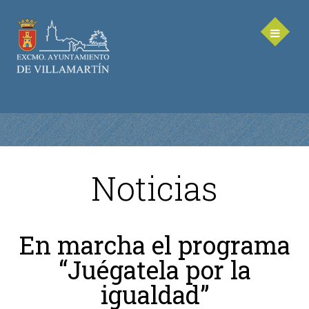
Noticias
AYUNTAMIENTO
Saluda de la Alcaldesa
En marcha el programa
Equipo de Gobierno
“Juégatela por la
Corporación Municipal - Legislatura 2023-2027
Delegaciones Municipales
igualdad”
Teléfonos de contacto