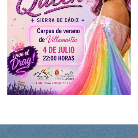
TURISMO
Historia
Qué ver
Fiestas
Gastronomía
Dónde dormir
Dónde comer
Artesanía
Entorno
Callejero
HORARIOS
PUBLICACIONES