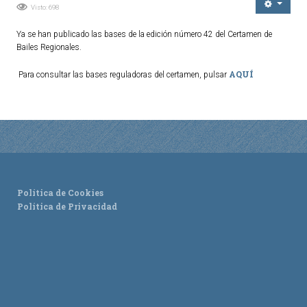
Visto: 698
Ordenanzas Municipales
Ya se han publicado las bases de la edición número 42 del Certamen de
Servicios Municipales
Bailes Regionales.
Accesibilidad
AQUÍ
Para consultar las bases reguladoras del certamen, pulsar
SERVICIOS
Salud
Educación
Deportes
Centros Sociales y Asistenciales
Política de Cookies
Medio Ambiente
Política de Privacidad
Transportes
Empleo y Seguridad Social
Seguridad
Servicios Comarcales
Servicios Provinciales