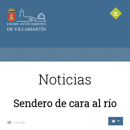
Noticias
AYUNTAMIENTO
Saluda de la Alcaldesa
Sendero de cara al río
Equipo de Gobierno
Corporación Municipal - Legislatura 2023-2027
Delegaciones Municipales
Visto: 684
Teléfonos de contacto