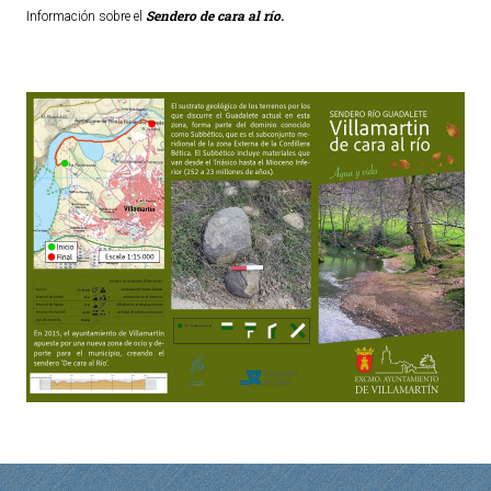
Sendero de cara al río.
Información sobre el
Ordenanzas Municipales
Servicios Municipales
Accesibilidad
SERVICIOS
Salud
Educación
Deportes
Centros Sociales y Asistenciales
Medio Ambiente
Transportes
Empleo y Seguridad Social
Seguridad
Servicios Comarcales
Servicios Provinciales