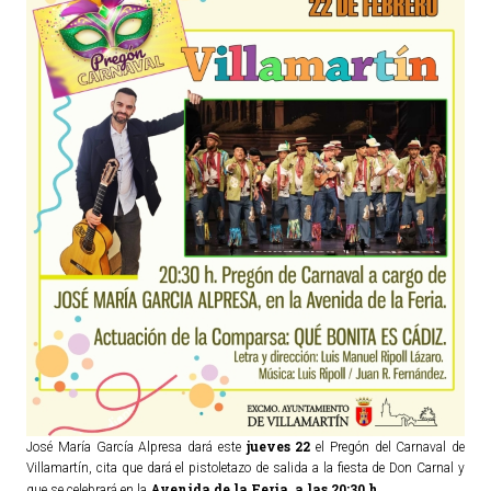
TURISMO
Historia
Qué ver
Fiestas
Gastronomía
Dónde dormir
Dónde comer
Artesanía
Entorno
Callejero
HORARIOS
jueves 22
José María García Alpresa dará este
el Pregón del Carnaval de
Villamartín, cita que dará el pistoletazo de salida a la fiesta de Don Carnal y
PUBLICACIONES
Avenida de la Feria, a las 20:30 h.
que se celebrará en la