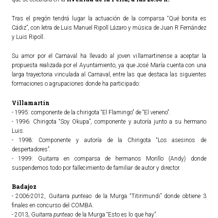
ACTUALIDAD
Tras el pregón tendrá lugar la actuación de la comparsa “Qué bonita es
Cádiz”, con letra de Luis Manuel Ripoll Lázaro y música de Juan R Fernández
y Luis Ripoll.
Noticias
Agenda
Su amor por el Carnaval ha llevado al joven villamartinense a aceptar la
propuesta realizada por el Ayuntamiento, ya que José María cuenta con una
larga trayectoria vinculada al Carnaval, entre las que destaca las siguientes
formaciones o agrupaciones donde ha participado:
Villamartín
- 1995: componente de la chirigota “El Flamingo” de “El veneno”.
- 1996: Chirigota “Soy Okupa”, componente y autoría junto a su hermano
Luis.
- 1998: Componente y autoría de la Chirigota “Los asesinos de
despertadores”.
- 1999: Guitarra en comparsa de hermanos Morillo (Andy) donde
suspendemos todo por fallecimiento de familiar de autor y director.
Badajoz
- 2006-2012, Guitarra
punteao
de la Murga “Titirimundi” donde obtiene 3
finales en concurso del COMBA.
- 2013, Guitarra
punteao
de la Murga “Esto es lo que hay”.