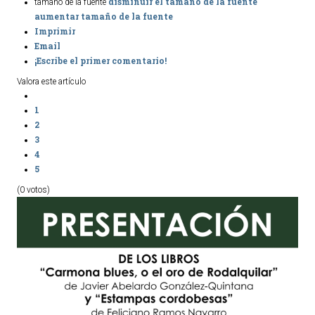
disminuir el tamaño de la fuente
tamaño de la fuente
aumentar tamaño de la fuente
Ordenanzas Municipales
Imprimir
Servicios Municipales
Email
Accesibilidad
¡Escribe el primer comentario!
Valora este artículo
SERVICIOS
1
Salud
2
3
Educación
4
Deportes
5
Centros Sociales y Asistenciales
(0 votos)
Medio Ambiente
Transportes
Empleo y Seguridad Social
Seguridad
Servicios Comarcales
Servicios Provinciales