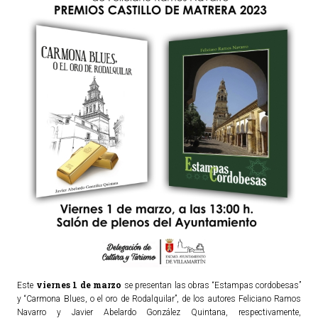
TURISMO
Historia
Qué ver
Fiestas
Gastronomía
Dónde dormir
Dónde comer
Artesanía
Entorno
Callejero
HORARIOS
viernes 1 de marzo
Este
se presentan las obras “Estampas cordobesas”
y “Carmona Blues, o el oro de Rodalquilar”, de los autores Feliciano Ramos
PUBLICACIONES
Navarro y Javier Abelardo González Quintana, respectivamente,