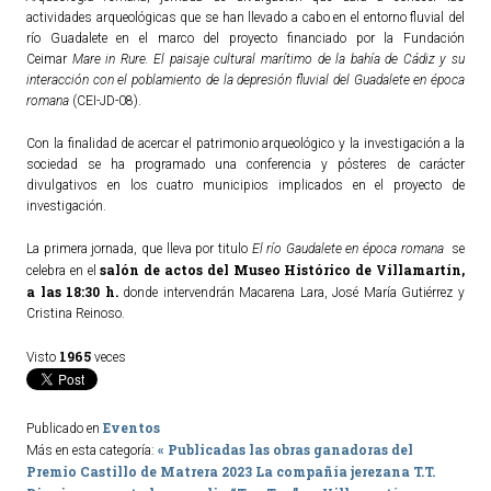
actividades arqueológicas que se han llevado a cabo en el entorno fluvial del
ACTUALIDAD
río Guadalete en el marco del proyecto financiado por la Fundación
Ceimar
Mare in Rure. El paisaje cultural marítimo de la bahía de Cádiz y su
interacción con el poblamiento de la depresión fluvial del Guadalete en época
Noticias
romana
(CEI-JD-08).
Agenda
Con la finalidad de acercar el patrimonio arqueológico y la investigación a la
sociedad se ha programado una conferencia y pósteres de carácter
divulgativos en los cuatro municipios implicados en el proyecto de
investigación.
La primera jornada, que lleva por titulo
El río Gaudalete en época romana
se
salón de actos del Museo Histórico de Villamartín,
celebra en el
a las 18:30 h.
donde intervendrán Macarena Lara, José María Gutiérrez y
Cristina Reinoso.
1965
Visto
veces
Eventos
Publicado en
« Publicadas las obras ganadoras del
Más en esta categoría:
Premio Castillo de Matrera 2023
La compañía jerezana T.T.