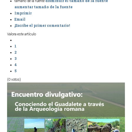
disminuir el tamaño de la fuente
tamaño de la fuente
aumentar tamaño de la fuente
Ordenanzas Municipales
Imprimir
Servicios Municipales
Email
Accesibilidad
¡Escribe el primer comentario!
Valora este artículo
SERVICIOS
1
Salud
2
3
Educación
4
Deportes
5
Centros Sociales y Asistenciales
(0 votos)
Medio Ambiente
Transportes
Empleo y Seguridad Social
Seguridad
Servicios Comarcales
Servicios Provinciales