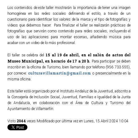
Los contenidos de este taller mostrarán la importancia de tener una imagen
ACTUALIDAD
homogénea en las redes sociales definiendo el estilo, a través de un
cuestionario para identificar los valores de la marca y el tipo de fotografías y
Noticias
videos que debemos hacer. Para finalizar el taller se realizarán prácticas de
fotografías que servirán como contenido para redes sociales, incluyendo el
Agenda
uso de las aplicaciones para montar escenas, añadiendo música para
acabar con un video de lo más profesional.
15 al 19 de abril, en el salón de actos del
El taller se celebra del
Museo Municipal, en horario de 17 a 20 h
. Para participar se deben
inscribir en la oficina de Turismo, bien llamando por teléfono (956 733 555),
culturavillamartin@gmail.com
por correo-e:
o presencialmente en la
misma oficina.
Este taller está organizado por el Instituto Andaluz de la Juventud, adscrito a
la Consejería de Inclusión Social, Juventud, Familias e Igualdad de la Junta
de Andalucía, en colaboración con el Área de Cultura y Turismo del
Ayuntamiento de Villamartín.
2044
Visto
veces
Modificado por última vez en Lunes, 15 Abril 2024 10:04