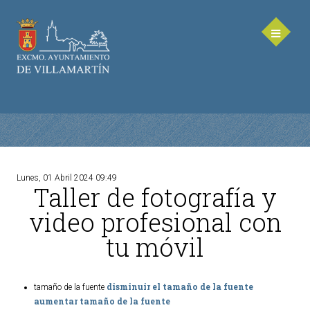
Lunes, 01 Abril 2024 09:49
Taller de fotografía y
AYUNTAMIENTO
video profesional con
Saluda de la Alcaldesa
tu móvil
Equipo de Gobierno
Corporación Municipal - Legislatura 2023-2027
Delegaciones Municipales
disminuir el tamaño de la fuente
tamaño de la fuente
aumentar tamaño de la fuente
Teléfonos de contacto