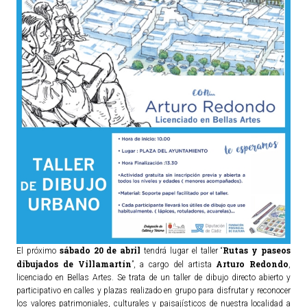
TURISMO
Historia
Qué ver
Fiestas
Gastronomía
Dónde dormir
Dónde comer
Artesanía
Entorno
Callejero
sábado 20 de abril
Rutas y paseos
El próximo
tendrá lugar el taller “
HORARIOS
dibujados de Villamartín
Arturo Re
dondo
”, a cargo del artista
,
licenciado en Bellas Artes. Se trata de un taller de dibujo directo abierto y
participativo en calles y plazas realizado en grupo para disfrutar y reconocer
PUBLICACIONES
los valores patrimoniales, culturales y paisajísticos de nuestra localidad a