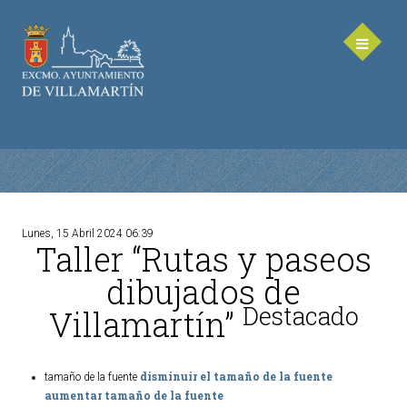
Lunes, 15 Abril 2024 06:39
Taller “Rutas y paseos
AYUNTAMIENTO
dibujados de
Saluda de la Alcaldesa
Destacado
Villamartín”
Equipo de Gobierno
Corporación Municipal - Legislatura 2023-2027
Delegaciones Municipales
disminuir el tamaño de la fuente
tamaño de la fuente
aumentar tamaño de la fuente
Teléfonos de contacto