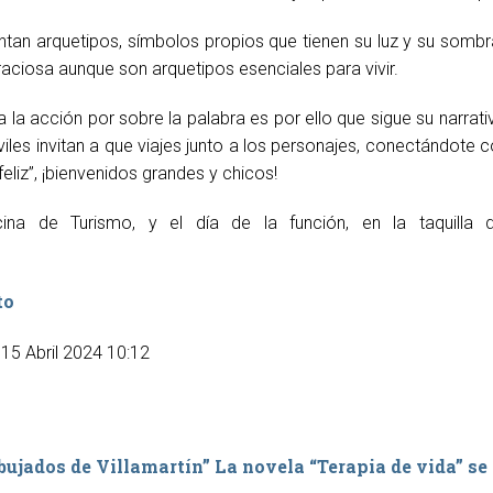
ntan arquetipos, símbolos propios que tienen su luz y su somb
ciosa aunque son arquetipos esenciales para vivir.
 la acción por sobre la palabra es por ello que sigue su narrat
iles invitan a que viajes junto a los personajes, conectándot
eliz”, ¡bienvenidos grandes y chicos!
ina de Turismo, y el día de la función, en la taquilla
to
 15 Abril 2024 10:12
ibujados de Villamartín”
La novela “Terapia de vida” se