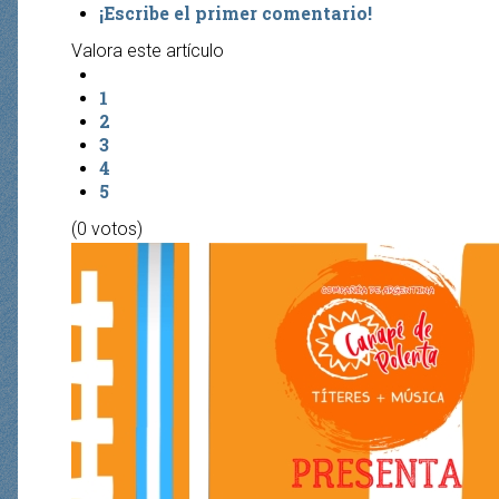
¡Escribe el primer comentario!
Valora este artículo
1
2
3
4
5
(0 votos)