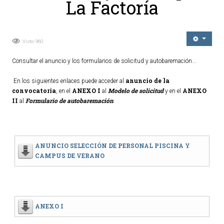
La Factoría
Ordenanzas Municipales
Servicios Municipales
Accesibilidad
Visto: 960
Consultar el anuncio y los formularios de solicitud y autobaremación...
SERVICIOS
anuncio de la
En los siguientes enlaces puede acceder al
Salud
convocatoria
ANEXO I
Modelo de solicitud
ANEXO
, en el
al
y en el
II
Formulario de autobaremación
al
.
Educación
Deportes
Centros Sociales y Asistenciales
ANUNCIO SELECCIÓN DE PERSONAL PISCINA Y
Medio Ambiente
CAMPUS DE VERANO
Transportes
Empleo y Seguridad Social
Seguridad
ANEXO I
Servicios Comarcales
Servicios Provinciales