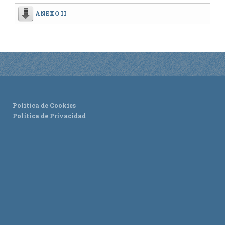
ANEXO II
TURISMO
Historia
Qué ver
Fiestas
Gastronomía
Política de Cookies
Dónde dormir
Política de Privacidad
Dónde comer
Artesanía
Entorno
Callejero
HORARIOS
PUBLICACIONES